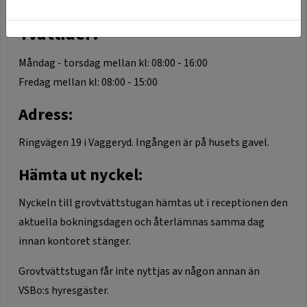
telefonnummer:
0393-67 86 71
Tvättider:
Måndag - torsdag mellan kl: 08:00 - 16:00
Fredag mellan kl: 08:00 - 15:00
Adress:
Ringvägen 19 i Vaggeryd. Ingången är på husets gavel.
Hämta ut nyckel:
Nyckeln till grovtvättstugan hämtas ut i receptionen den
aktuella bokningsdagen och återlämnas samma dag
innan kontoret stänger.
Grovtvättstugan får inte nyttjas av någon annan än
VSBo:s hyresgäster.