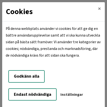
×
Cookies
På denna webbplats använder vi cookies för att ge dig en
bättre användarupplevelse samt att vi ska kunna utveckla
Hem
Bo hos VSBo
Grovtvättstuga
sidan på bästa sätt framöver. Vi använder tre kategorier av
cookies; nödvändiga, prestanda och marknadsföring, där
Grovtvättstuga
de nödvändiga krävs för att sidan ska fungera.
VSBo:s hyresgäster har tillgång till en grovtvättstuga för
Godkänn alla
att tvätta större textilier som inte får tvättas i våra
vanliga tvättstugor som exempelvis mindre mattor,
filtar eller liknande.
Endast nödvändiga
Inställningar
Grovtvättstugan bokas hos receptionen på