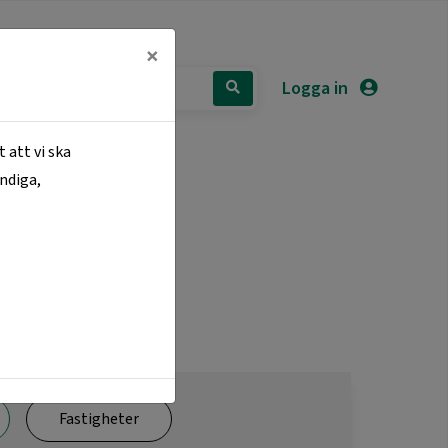
×
Logga in
 att vi ska
ändiga,
NTAKTA OSS
Fastigheter