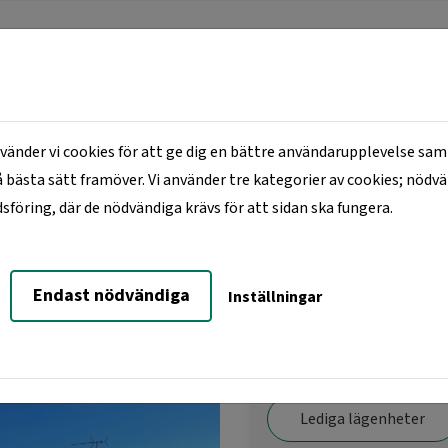
änder vi cookies för att ge dig en bättre användarupplevelse samt
 bästa sätt framöver. Vi använder tre kategorier av cookies; nödv
ER
LEDIGT JUST NU
MINA SIDOR
KO
öring, där de nödvändiga krävs för att sidan ska fungera.
Ängen, Östermovägen 6-24
Endast nödvändiga
Inställningar
ermovägen 6-24
Lediga lägenheter