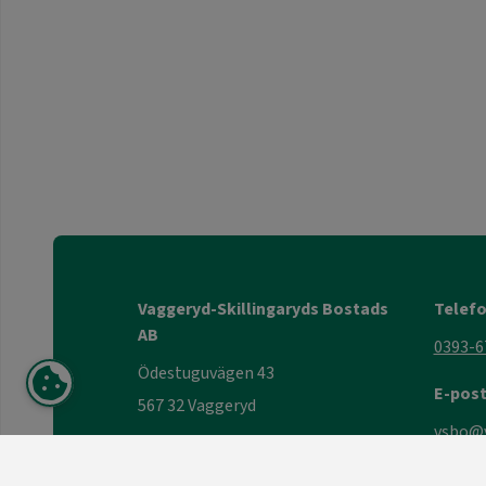
Vaggeryd-Skillingaryds Bostads
Telef
AB
0393-6
Ödestuguvägen 43
E-pos
567 32 Vaggeryd
vsbo@v