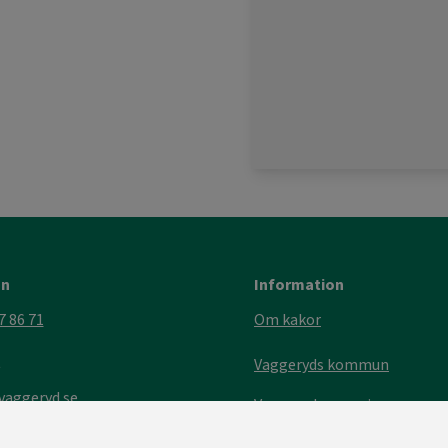
on
Information
7 86 71
Om kakor
t
Vaggeryds kommun
aggeryd.se
Vaggeryds energi
Visitsmåland