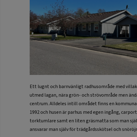
Ett lugnt och barnvänligt radhusområde med villakä
utmed lagan, nära grön- och strövområde men ändå
centrum. Alldeles intill området finns en kommunal
1992 och husen är parhus med egen ingång, carpor
torktumlare samt en liten gräsmatta som man själ
ansvarar man själv för trädgårdsskötsel och snöröj