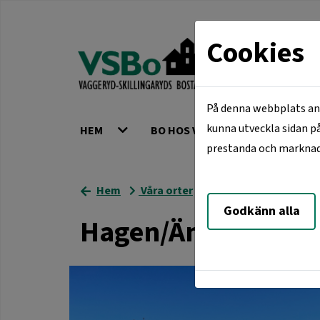
Cookies
På denna webbplats anv
kunna utveckla sidan på
HEM
BO HOS VSBO
VÅRA ORT
prestanda och marknadsf
Hem
Våra orter
Vaggeryd
Hagen/
Godkänn alla
Hagen/Ängen, Öst