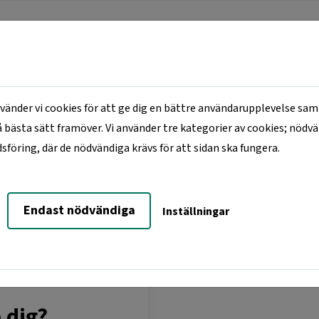
änder vi cookies för att ge dig en bättre användarupplevelse samt
 bästa sätt framöver. Vi använder tre kategorier av cookies; nödv
ER
LEDIGT JUST NU
MINA SIDOR
KO
öring, där de nödvändiga krävs för att sidan ska fungera.
Endast nödvändiga
Inställningar
a dig?