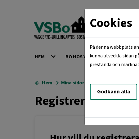
Cookies
På denna webbplats anv
kunna utveckla sidan på
HEM
BO HOS VSBO
VÅRA ORT
prestanda och marknadsf
Hem
Mina sidor
Registrera dig
Godkänn alla
Registrera dig
Hur vill du registrer