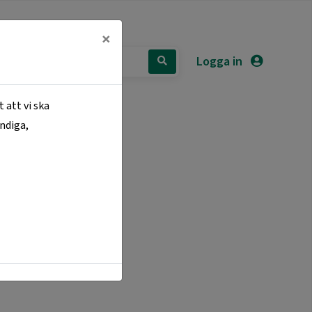
×
Logga in
 att vi ska
ändiga,
NTAKTA OSS