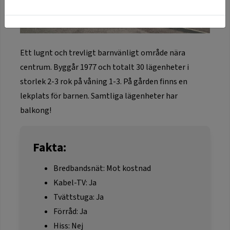
Ett lugnt och trevligt barnvänligt område nära
centrum. Byggår 1977 och totalt 30 lägenheter i
storlek 2-3 rok på våning 1-3. På gården finns en
lekplats för barnen. Samtliga lägenheter har
balkong!
Fakta:
Bredbandsnät: Mot kostnad
Kabel-TV: Ja
Tvättstuga: Ja
Förråd: Ja
Hiss: Nej