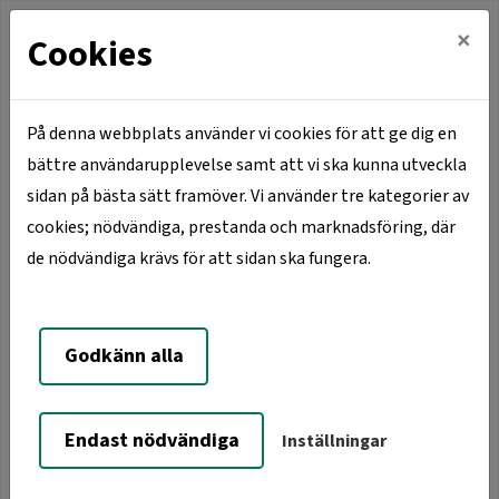
×
Cookies
På denna webbplats använder vi cookies för att ge dig en
bättre användarupplevelse samt att vi ska kunna utveckla
Hem
Våra orter
Vaggeryd
sidan på bästa sätt framöver. Vi använder tre kategorier av
Heimdal 1, Torggatan 7-9
cookies; nödvändiga, prestanda och marknadsföring, där
de nödvändiga krävs för att sidan ska fungera.
Heimdal 1, Torggatan 7-9
Godkänn alla
Endast nödvändiga
Inställningar