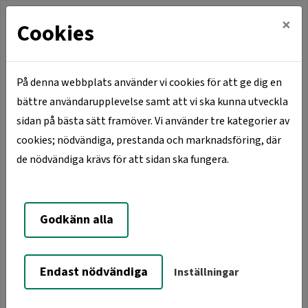
×
Cookies
På denna webbplats använder vi cookies för att ge dig en
bättre användarupplevelse samt att vi ska kunna utveckla
Hem
Våra orter
Vaggeryd
sidan på bästa sätt framöver. Vi använder tre kategorier av
Staren 4, Ringvägen 13-15
cookies; nödvändiga, prestanda och marknadsföring, där
de nödvändiga krävs för att sidan ska fungera.
Staren 4, Ringvägen 13-15
Godkänn alla
Endast nödvändiga
Inställningar