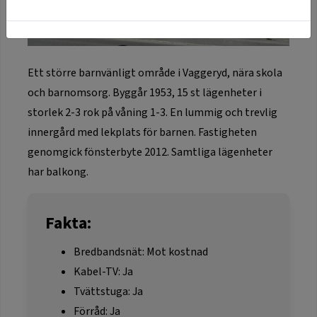
Ett större barnvänligt område i Vaggeryd, nära skola
och barnomsorg. Byggår 1953, 15 st lägenheter i
storlek 2-3 rok på våning 1-3. En lummig och trevlig
innergård med lekplats för barnen. Fastigheten
genomgick fönsterbyte 2012. Samtliga lägenheter
har balkong.
Fakta:
Bredbandsnät: Mot kostnad
Kabel-TV: Ja
Tvättstuga: Ja
Förråd: Ja