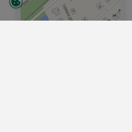
+
−
© Eniro
Vaggeryd-Skillingaryds Bostads AB