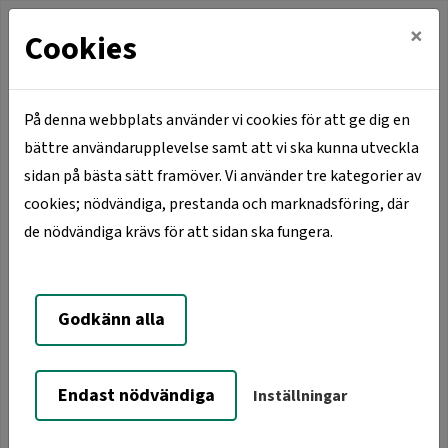
×
Cookies
På denna webbplats använder vi cookies för att ge dig en
bättre användarupplevelse samt att vi ska kunna utveckla
Hem
Våra orter
Skillingaryd
sidan på bästa sätt framöver. Vi använder tre kategorier av
Sylen 6, Östra Allégatan 9-13
cookies; nödvändiga, prestanda och marknadsföring, där
de nödvändiga krävs för att sidan ska fungera.
Sylen 6, Östra Allégatan 9-
13
Godkänn alla
Endast nödvändiga
Inställningar