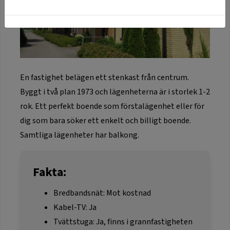
En fastighet belägen ett stenkast från centrum.
Byggt i två plan 1973 och lägenheterna är i storlek 1-2
rok. Ett perfekt boende som förstalägenhet eller för
dig som bara söker ett enkelt och billigt boende.
Samtliga lägenheter har balkong.
Fakta:
Bredbandsnät: Mot kostnad
Kabel-TV: Ja
Tvättstuga: Ja, finns i grannfastigheten