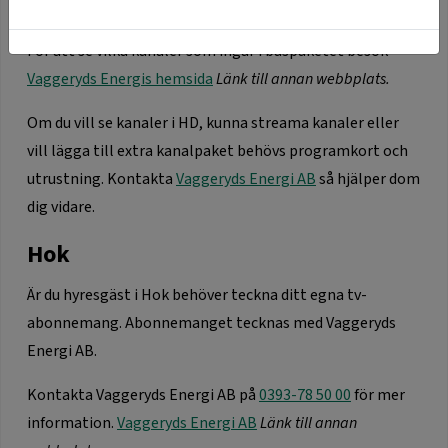
antennsignal.
För att se vilka kanaler som ingår i baspaketet besök
Vaggeryds Energis hemsida
Länk till annan webbplats.
Om du vill se kanaler i HD, kunna streama kanaler eller
vill lägga till extra kanalpaket behövs programkort och
utrustning. Kontakta
Vaggeryds Energi AB
så hjälper dom
dig vidare.
Hok
Är du hyresgäst i Hok behöver teckna ditt egna tv-
abonnemang. Abonnemanget tecknas med Vaggeryds
Energi AB.
Kontakta Vaggeryds Energi AB på
0393-78 50 00
för mer
information.
Vaggeryds Energi AB
Länk till annan