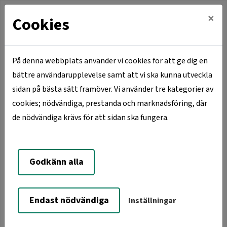
×
Cookies
På denna webbplats använder vi cookies för att ge dig en
bättre användarupplevelse samt att vi ska kunna utveckla
Hem
Bo hos VSBo
Tv
sidan på bästa sätt framöver. Vi använder tre kategorier av
cookies; nödvändiga, prestanda och marknadsföring, där
Tv
de nödvändiga krävs för att sidan ska fungera.
Det ingår ett baspaket från Vaggeryds Energi
Godkänn alla
AB i hyran i de flesta lägenheterna förutom i
Hok.
Endast nödvändiga
Inställningar
Du behöver en antennkabel för att se det analoga och
digitala kanalerna. Hela TV utbudet levereras som