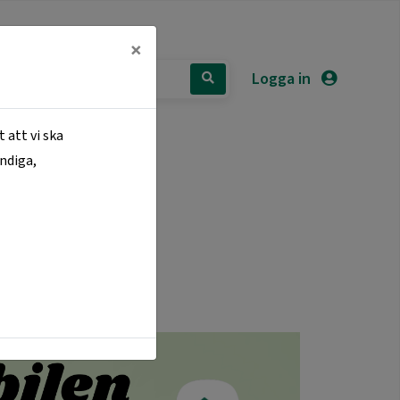
×
Logga in
 att vi ska
ändiga,
NTAKTA OSS