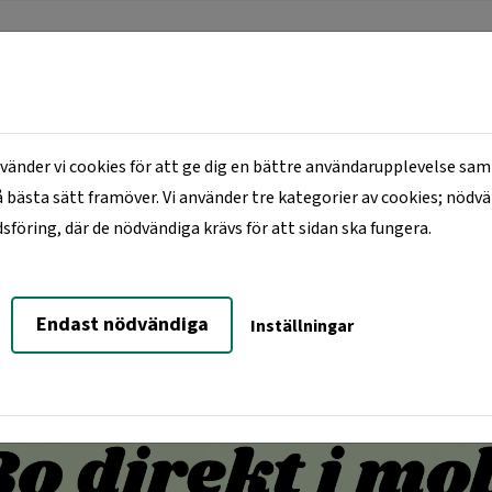
änder vi cookies för att ge dig en bättre användarupplevelse samt
 bästa sätt framöver. Vi använder tre kategorier av cookies; nödv
ER
LEDIGT JUST NU
MINA SIDOR
KO
öring, där de nödvändiga krävs för att sidan ska fungera.
en
Endast nödvändiga
Inställningar
len