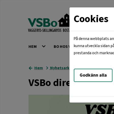
Cookies
På denna webbplats anv
kunna utveckla sidan på
HEM
BO HOS VSBO
VÅRA ORT
prestanda och marknadsf
Hem
Nyhetsarkiv
VSBo direkt i mobil
Godkänn alla
VSBo direkt i mobi