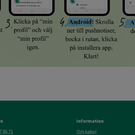
on
Information
7 86 71
Om kakor