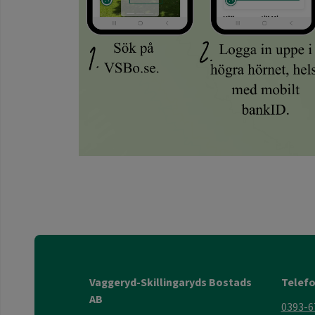
Vaggeryd-Skillingaryds Bostads
Telef
AB
0393-6